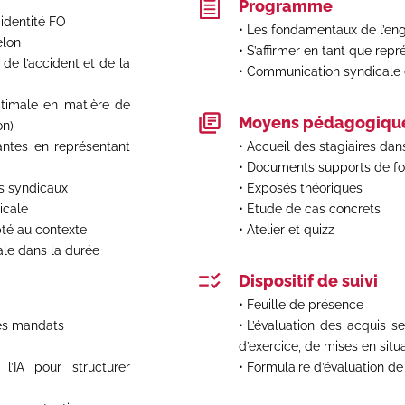
Programme
l’identité FO
Les fondamentaux de l’eng
elon
S’affirmer en tant que repr
de l’accident et de la
Communication syndicale e
ptimale en matière de
Moyens pédagogique
on)
antes en représentant
Accueil des stagiaires dan
Documents supports de fo
ts syndicaux
Exposés théoriques
dicale
Etude de cas concrets
pté au contexte
Atelier et quizz
ale dans la durée
Dispositif de suivi
Feuille de présence
des mandats
L’évaluation des acquis se
d’exercice, de mises en situ
l’IA pour structurer
Formulaire d’évaluation de