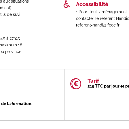
 aux situations
Accessibilité
ndical)
Pour tout aménagement e
ils de suvi
contacter le référent Handi
referent-handi@ifeec.fr
h45 à 17h15
 maximum 18
 ou province
Tarif
219 TTC par jour et 
 de la formation,